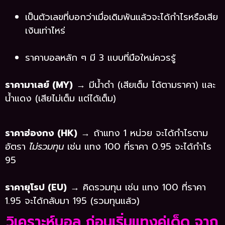
เป็นตัวเลขที่บอกว่าเมื่อเดิมพันแล้วจะได้กำไรหรือเสีย
เงินเท่าไหร่
ราคาบอลหลัก ๆ มี 3 แบบที่มือใหม่ควรรู้
ราคามาเลย์ (MY)
→ มีน้ำดำ (เสียเต็ม ได้ตามราคา) และ
น้ำแดง (เสียไม่เต็ม แต่ได้เต็ม)
ราคาฮ่องกง (HK)
→ ถ้าแทง 1 หน่วย จะได้กำไรตาม
อัตรา
ไม่รวมทุน
เช่น แทง 100 ที่ราคา 0.95 จะได้กำไร
95
ราคายุโรป (EU)
→ คิดรวมทุน เช่น แทง 100 ที่ราคา
1.95 จะได้กลับมา 195 (รวมทุนแล้ว)
วิเคราะห์บอล ก่อนเริ่มแทงคู่เด็ด จาก