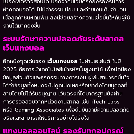
โปร่งใสตรวจสอบได้ นอกจากนี้เว็บตรงยังรองรับการ
ฝากถอนออโต้ ไม่มีค่าธรรมเนียม และจ่ายเงินเต็มจำนวน
เมื่อลูกค้าชนะเดิมพัน สิ่งนี้ช่วยสร้างความเชื่อมั่นให้กับผู้ใช้
งานได้มากยิ่งขึ้น
ระบบรักษาความปลอดภัยระดับสากล
เว็บแทงบอล
อีกหนึ่งจุดเด่นของ
เว็บแทงบอล
ไม่ผ่านเอเย่นต์
ในปี
2025 คือการนำเทคโนโลยีเข้ารหัสขั้นสูงมาใช้ เพื่อปกป้อง
ข้อมูลส่วนตัวและธุรกรรมทางการเงิน ผู้เล่นสามารถมั่นใจ
ได้ว่าข้อมูลทั้งหมดจะไม่ถูกเปิดเผยหรือเข้าถึงโดยบุคคลที่
สามโดยไม่ได้รับอนุญาต เว็บตรงที่ได้มาตรฐานยังผ่าน
การตรวจสอบจากหน่วยงานสากล เช่น iTech Labs
หรือ Gaming Associates เพื่อยืนยันว่ามีความปลอดภัย
จริงและสามารถให้บริการอย่างโปร่งใส
แทงบอลออนไลน์ รองรับทุกอุปกรณ์