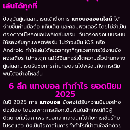
เล่นได้ทุกที่
ปัจจุบันผู้เล่นสามารถเข้าถึงการ
แทงบอลออนไลน์
ได้
ง่ายขึ้นผ่านมือถือ แท็บเล็ต และคอมพิวเตอร์ โดยไม่จำเป็น
ต้องดาวน์โหลดแอปพลิเคชันเสริม เว็บตรงออกแบบระบบ
ให้รองรับทุกแพลตฟอร์ม ไม่ว่าจะเป็น iOS หรือ
Android ทำให้เล่นได้สะดวกทุกที่ทุกเวลาการใช้งานยัง
คงเสถียร ไม่กระตุก แม้ใช้อินเทอร์เน็ตความเร็วปานกลาง
ผู้เล่นสามารถรับชมการถ่ายทอดสดไปพร้อมกับการเดิม
พันได้อย่างไหลลื่น
6 ลีก แทงบอล ทำกำไร ยอดนิยม
2025
ในปี 2025 การ
แทงบอล
ยังคงได้รับความนิยมอย่าง
ต่อเนื่อง โดยเฉพาะการเลือกเดิมพันในลีกใหญ่ที่มีผู้
ติดตามทั่วโลก เพราะนอกจากจะสนุกไปกับการเชียร์ทีม
โปรดแล้ว ยังเป็นโอกาสในการทำกำไรที่น่าสนใจอีกด้วย