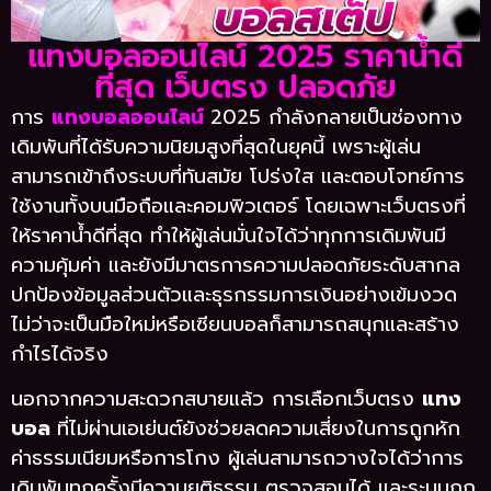
แทงบอลออนไลน์ 2025 ราคาน้ำดี
ที่สุด เว็บตรง ปลอดภัย
การ
แทงบอลออนไลน์
2025 กำลังกลายเป็นช่องทาง
เดิมพันที่ได้รับความนิยมสูงที่สุดในยุคนี้ เพราะผู้เล่น
สามารถเข้าถึงระบบที่ทันสมัย โปร่งใส และตอบโจทย์การ
ใช้งานทั้งบนมือถือและคอมพิวเตอร์ โดยเฉพาะเว็บตรงที่
ให้ราคาน้ำดีที่สุด ทำให้ผู้เล่นมั่นใจได้ว่าทุกการเดิมพันมี
ความคุ้มค่า และยังมีมาตรการความปลอดภัยระดับสากล
ปกป้องข้อมูลส่วนตัวและธุรกรรมการเงินอย่างเข้มงวด
ไม่ว่าจะเป็นมือใหม่หรือเซียนบอลก็สามารถสนุกและสร้าง
กำไรได้จริง
นอกจากความสะดวกสบายแล้ว การเลือกเว็บตรง
แทง
บอล
ที่ไม่ผ่านเอเย่นต์ยังช่วยลดความเสี่ยงในการถูกหัก
ค่าธรรมเนียมหรือการโกง ผู้เล่นสามารถวางใจได้ว่าการ
เดิมพันทุกครั้งมีความยุติธรรม ตรวจสอบได้ และระบบถูก