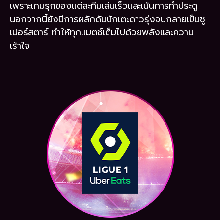
เพราะเกมรุกของแต่ละทีมเล่นเร็วและเน้นการทำประตู
นอกจากนี้ยังมีการผลักดันนักเตะดาวรุ่งจนกลายเป็นซู
เปอร์สตาร์ ทำให้ทุกแมตช์เต็มไปด้วยพลังและความ
เร้าใจ