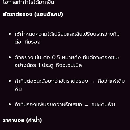
โอกาสทำกำไรได้มากขึ้น
อัตราต่อรอง (แฮนดิแคป)
ใช้กำหนดความได้เปรียบและเสียเปรียบระหว่างทีม
ต่อ–ทีมรอง
ตัวอย่างเช่น ต่อ 0.5 หมายถึง ทีมต่อจะต้องชนะ
อย่างน้อย 1 ประตู ถึงจะชนะบิล
ถ้าทีมต่อชนะน้อยกว่าอัตราต่อรอง → ถือว่าแพ้เดิม
พัน
ถ้าทีมรองแพ้น้อยกว่าหรือเสมอ → ชนะเดิมพัน
ราคาบอล (ค่าน้ำ)