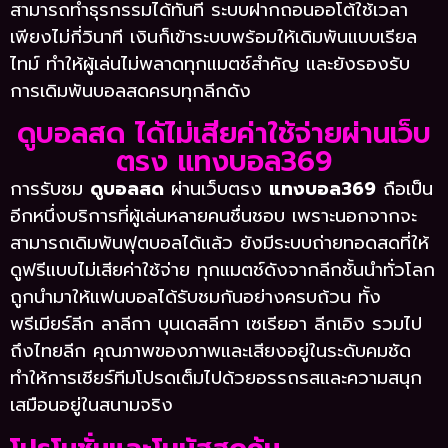
สามารถทำธุรกรรมได้ทันที ระบบฝากถอนออโต้ใช้เวลา
เพียงไม่กี่วินาที เงินก็เข้าระบบพร้อมให้เดิมพันแบบเรียล
ไทม์ ทำให้ผู้เล่นไม่พลาดทุกแมตช์สำคัญ และยังรองรับ
การเดิมพันบอลสดครบทุกลีกดัง
ดูบอลสด ได้ไม่เสียค่าใช้จ่ายผ่านเว็บ
ตรง แทงบอล369
การรับชม
ดูบอลสด
ผ่านเว็บตรง
แทงบอล369
ถือเป็น
อีกหนึ่งบริการที่ผู้เล่นหลายคนชื่นชอบ เพราะนอกจากจะ
สามารถเดิมพันฟุตบอลได้แล้ว ยังมีระบบถ่ายทอดสดที่ให้
ดูฟรีแบบไม่เสียค่าใช้จ่าย ทุกแมตช์ดังจากลีกชั้นนำทั่วโลก
ถูกนำมาให้แฟนบอลได้รับชมกันอย่างครบถ้วน ทั้ง
พรีเมียร์ลีก ลาลีกา บุนเดสลีกา เซเรียอา ลีกเอิง รวมไป
ถึงไทยลีก คุณภาพของภาพและเสียงอยู่ในระดับคมชัด
ทำให้การเชียร์ทีมโปรดเต็มไปด้วยอรรถรสและความสนุก
เสมือนอยู่ในสนามจริง