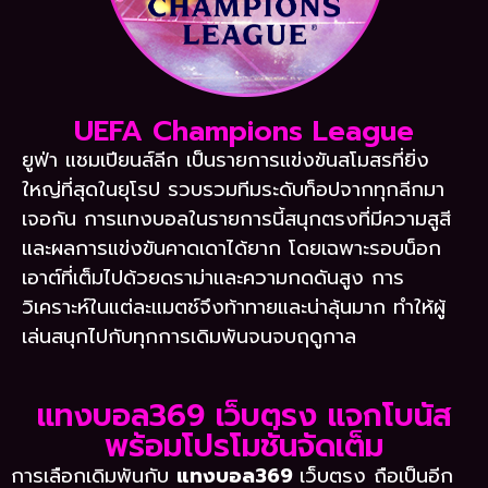
UEFA Champions League
ยูฟ่า แชมเปียนส์ลีก เป็นรายการแข่งขันสโมสรที่ยิ่ง
ใหญ่ที่สุดในยุโรป รวบรวมทีมระดับท็อปจากทุกลีกมา
เจอกัน การแทงบอลในรายการนี้สนุกตรงที่มีความสูสี
และผลการแข่งขันคาดเดาได้ยาก โดยเฉพาะรอบน็อก
เอาต์ที่เต็มไปด้วยดราม่าและความกดดันสูง การ
วิเคราะห์ในแต่ละแมตช์จึงท้าทายและน่าลุ้นมาก ทำให้ผู้
เล่นสนุกไปกับทุกการเดิมพันจนจบฤดูกาล
แทงบอล369 เว็บตรง แจกโบนัส
พร้อมโปรโมชั่นจัดเต็ม
การเลือกเดิมพันกับ
แทงบอล369
เว็บตรง ถือเป็นอีก