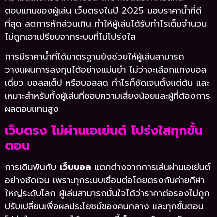
ตอบแทนของผู้เล่น เว็บตรงในปี 2025 มอบราคาน้ำที่ดี
ที่สุด ลดการหักส่วนเกิน ทำให้ผู้เล่นได้รับกำไรเต็มจำนวน
ไม่ถูกเอาเปรียบจากระบบที่ไม่โปร่งใส
การมีราคาน้ำที่ได้มาตรฐานยังช่วยให้ผู้เล่นสามารถ
วางแผนการลงทุนได้อย่างแม่นยำ ไม่ว่าจะเลือกแทงบอล
เดี่ยว บอลสเต็ป หรือบอลสด กำไรก็ชัดเจนตั้งแต่ต้น และ
เหมาะสำหรับทั้งผู้เล่นที่ชอบความเสี่ยงน้อยและผู้ที่ต้องการ
ผลตอบแทนสูง
เว็บตรง ไม่ผ่านเอเย่นต์ โปร่งใสทุกขั้น
ตอน
การเดิมพันกับ
เว็บบอล
แตกต่างจากการเล่นผ่านเอเย่นต์
อย่างชัดเจน เพราะทุกระบบเชื่อมต่อโดยตรงกับค่ายกีฬา
ใหญ่ระดับโลก ผู้เล่นสามารถมั่นใจได้ว่าราคาต่อรองไม่ถูก
ปรับเปลี่ยนเพื่อผลประโยชน์ของคนกลาง และทุกขั้นตอน